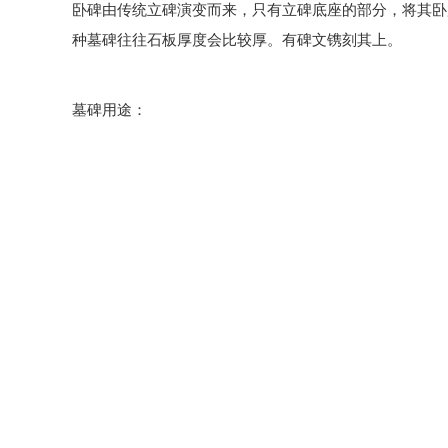
卧碑由传统立碑演变而来，只有立碑底座的部分，将其卧
种墓碑往往石板厚度会比较厚。有碑文镌刻其上。
墓碑用途：
第一，木碑立于宫门前，故称“宫必有碑”。这木制的碑
第二，古代宗庙前立碑，碑上有穿孔，是用来系绳，栓住
第三，古代的碑是引棺入葬的用具。
上一篇：
没有了