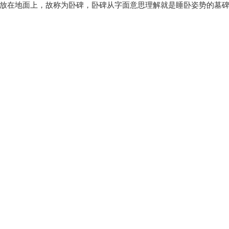
放在地面上，故称为卧碑，卧碑从字面意思理解就是睡卧姿势的墓
是用来识日影的，从日影的阴阳，可以测出季节的变化；
祭祀的牲口，待神飨后，牵出牲口进行血祭；