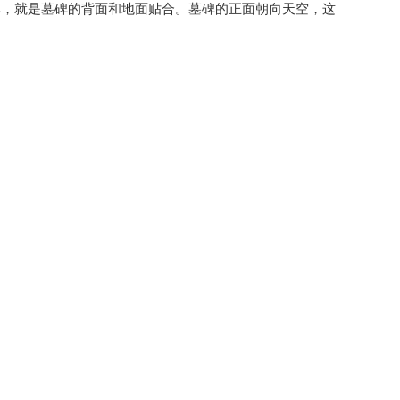
碑，就是墓碑的背面和地面贴合。墓碑的正面朝向天空，这
下一篇：
墓碑格式是什么？