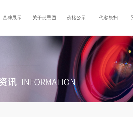
墓碑展示
关于慈恩园
价格公示
代客祭扫