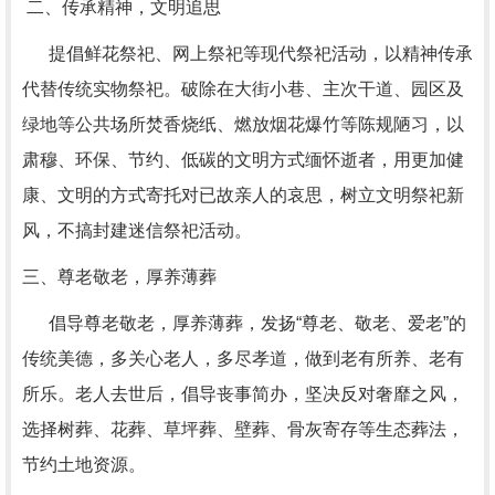
二、传承精神，文明追思
提倡鲜花祭祀、网上祭祀等现代祭祀活动，以精神传承
代替传统实物祭祀。破除在大街小巷、主次干道、园区及
绿地等公共场所焚香烧纸、燃放烟花爆竹等陈规陋习，以
肃穆、环保、节约、低碳的文明方式缅怀逝者，用更加健
康、文明的方式寄托对已故亲人的哀思，树立文明祭祀新
风，不搞封建迷信祭祀活动。
三、尊老敬老，厚养薄葬
倡导尊老敬老，厚养薄葬，发扬“尊老、敬老、爱老”的
传统美德，多关心老人，多尽孝道，做到老有所养、老有
所乐。老人去世后，倡导丧事简办，坚决反对奢靡之风，
选择树葬、花葬、草坪葬、壁葬、骨灰寄存等生态葬法，
节约土地资源。